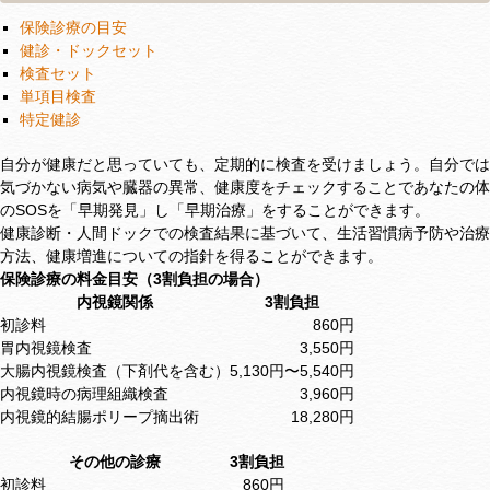
保険診療の目安
健診・ドックセット
検査セット
単項目検査
特定健診
自分が健康だと思っていても、定期的に検査を受けましょう。自分では
気づかない病気や臓器の異常、健康度をチェックすることであなたの体
のSOSを「早期発見」し「早期治療」をすることができます。
健康診断・人間ドックでの検査結果に基づいて、生活習慣病予防や治療
方法、健康増進についての指針を得ることができます。
保険診療の料金目安（3割負担の場合）
内視鏡関係
3割負担
初診料
860円
胃内視鏡検査
3,550円
大腸内視鏡検査（下剤代を含む）
5,130円〜5,540円
内視鏡時の病理組織検査
3,960円
内視鏡的結腸ポリープ摘出術
18,280円
その他の診療
3割負担
初診料
860円