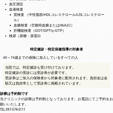
血圧測定
血液検査
質検査 （中性脂肪/HDLコレステロール/LDLコレステロー
ル）
血糖検査（空腹時血糖またはHbA1C）
肝機能検査（GOT/GPT/γ-GTP）
検尿（尿糖・尿蛋白
特定健診・特定保健指導の対象者
40～74歳までの保険に加入しているすべての人
当院では、特定健診も受け付けております。
特定健診の受診には受診券が必要です。
受診券はご加入の保険者から対象者に配布されます。負担金は金
額又は負担率として受診券に掲載されています。
診療は予約制です
当クリニックの診療は予約制となっております。お電話にてご予約をお
願いいたします。
TEL.
097-574-5111