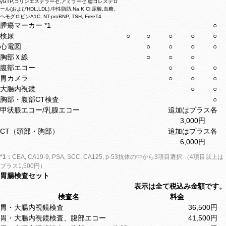
γGTP,コリンエステラーゼ,アミラーゼ,総コレステロ
ール(およびHDL,LDL),中性脂肪,Na,K,Cl,尿酸,血糖,
ヘモグロビンA1C, NT-proBNP, TSH, FreeT4
腫瘍マーカー *1
○
検尿
○
○
○
○
○
心電図
○
○
○
○
胸部Ｘ線
○
○
○
腹部エコー
○
○
○
胃カメラ
○
○
○
大腸内視鏡
○
○
胸部・腹部CT検査
○
甲状腺エコー/乳腺エコー
追加はプラス各
3,000円
CT（頭部・胸部）
追加はプラス各
6,000円
*1：
CEA, CA19-9, PSA, SCC, CA125, p-53抗体の中から3項目選択 （4項目以上は
プラス1,500円）
胃腸検査セット
表示は全て税込み金額です。
検査名
料金
胃・大腸内視鏡検査
36,500円
胃・大腸内視鏡検査、腹部エコー
41,500円