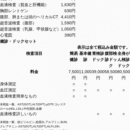
血液検査（貧血と肝機能）
1,630円
胸部レントゲン
630円
腹部、肺または頭のヘリカルCT
4,410円
超音波検査（腹部）
1,590円
超音波検査（乳腺、甲状腺など）
1,050円
心電図
390円
健診・ドックセット
表示は全て税込み金額です。
検査項目
簡易
基本健
胃検診
腹部検
全身が
健診
診
ドック
診ドッ
ん検診
ク
ドック
料金
7,500
11,000
39,000
58,500
80,500
円
円
円
円
円
身体測定
○
○
血圧測定
○
○
○
○
○
血液検査簡単なもの
○
○
末梢血一般、AST(GOT),ALT(GPT),γGTP,コレステ
ロール(HDL,LDL),中性脂肪,血糖
血液検査詳しいもの
○
○
○
末梢血一般、総ビリルビン,総蛋白,アルブミン,BUN,
クレアチニン,AST(GOT),ALT(GPT),ALP,LDH,