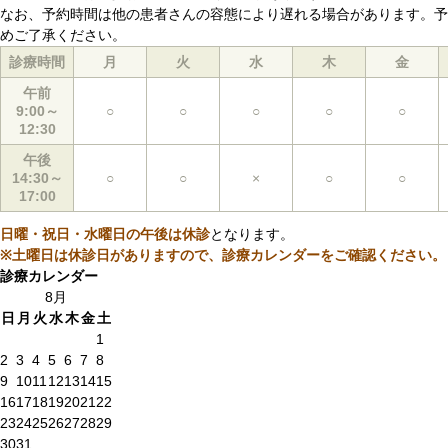
なお、予約時間は他の患者さんの容態により遅れる場合があります。予
めご了承ください。
診療時間
月
火
水
木
金
午前
9:00～
○
○
○
○
○
12:30
午後
14:30～
○
○
×
○
○
17:00
日曜・祝日・水曜日の午後は休診
となります。
※土曜日は休診日がありますので、診療カレンダーをご確認ください。
診療カレンダー
8月
日
月
火
水
木
金
土
1
2
3
4
5
6
7
8
9
10
11
12
13
14
15
16
17
18
19
20
21
22
23
24
25
26
27
28
29
30
31