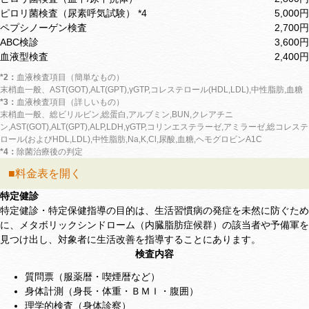
ピロリ菌検査（尿素呼気試験） *4
5,000円
ペプシノーゲン検査
2,700円
ABC検診
3,600円
血液型検査
2,400円
*2：
血液検査項目（簡単なもの）
末梢血一般、AST(GOT),ALT(GPT),γGTP,コレステロール(HDL,LDL),中性脂肪,血糖
*3：
血液検査項目（詳しいもの）
末梢血一般、総ビリルビン,総蛋白,アルブミン,BUN,クレアチニ
ン,AST(GOT),ALT(GPT),ALP,LDH,γGTP,コリンエステラーゼ,アミラーゼ,総コレステ
ロール(およびHDL,LDL),中性脂肪,Na,K,Cl,尿酸,血糖,ヘモグロビンA1C
*4：
除菌治療後の判定
■料金表を開く
特定健診
特定健診・特定保健指導の目的は、生活習慣病の発症を未然に防ぐため
に、メタボリックシンドローム（内臓脂肪症候群）の該当者や予備軍を
見つけ出し、対象者に生活改善を指導することにあります。
検査内容
質問票（服薬暦・喫煙暦など）
身体計測（身長・体重・ＢＭＩ・腹囲）
理学的検査（身体診察）