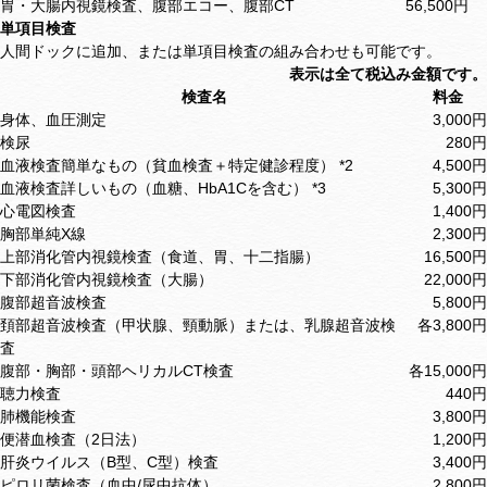
胃・大腸内視鏡検査、腹部エコー、腹部CT
56,500円
単項目検査
人間ドックに追加、または単項目検査の組み合わせも可能です。
表示は全て税込み金額です。
検査名
料金
身体、血圧測定
3,000円
検尿
280円
血液検査簡単なもの（貧血検査＋特定健診程度） *2
4,500円
血液検査詳しいもの（血糖、HbA1Cを含む） *3
5,300円
心電図検査
1,400円
胸部単純X線
2,300円
上部消化管内視鏡検査（食道、胃、十二指腸）
16,500円
下部消化管内視鏡検査（大腸）
22,000円
腹部超音波検査
5,800円
頚部超音波検査（甲状腺、頸動脈）または、乳腺超音波検
各3,800円
査
腹部・胸部・頭部ヘリカルCT検査
各15,000円
聴力検査
440円
肺機能検査
3,800円
便潜血検査（2日法）
1,200円
肝炎ウイルス（B型、C型）検査
3,400円
ピロリ菌検査（血中/尿中抗体）
2,800円